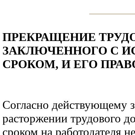
ПРЕКРАЩЕНИЕ ТРУДО
ЗАКЛЮЧЕННОГО С 
СРОКОМ, И ЕГО ПРА
Согласно действующему з
расторжении трудового д
сроком на работодателя н