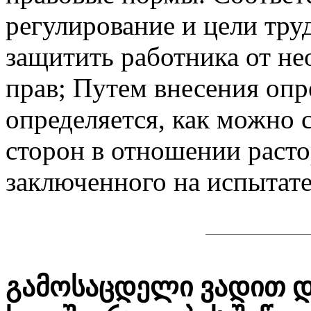
регулирование и цели труд
защитить работника от н
прав; Путем внесения оп
определяется, как можно 
сторон в отношении расто
заключенного на испытат
გამოსაცდელი ვადით 