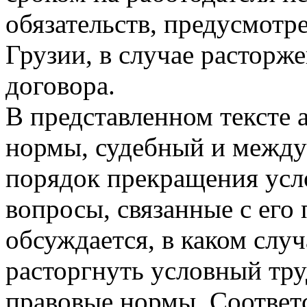
обязательств, предусмот
Грузии, в случае расторж
договора.
В представленном тексте 
нормы, судебный и межд
порядок прекращения усл
вопросы, связанные с его
обсуждается, в каком случ
расторгнуть условный тру
правовые нормы. Соответ