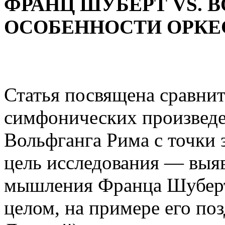
ФРАНЦ ШУБЕРТ VS. 
ОСОБЕННОСТИ ОРКЕ
Статья посвящена сравни
симфонических произвед
Вольфганга Рима с точки 
цель исследования — выя
мышления Франца Шуберт
целом, на примере его п