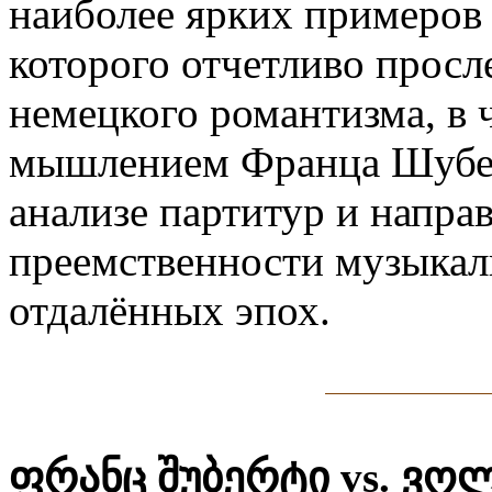
наиболее ярких примеров
которого отчетливо просл
немецкого романтизма, в
мышлением Франца Шубер
анализе партитур и напра
преемственности музыкал
отдалённых эпох.
ფრანც შუბერტი vs. ვო