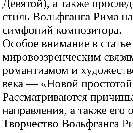
Девятой), а также просле
стиль Вольфганга Рима на
симфоний композитора.
Особое внимание в статье
мировоззренческим связ
романтизмом и художест
века — «Новой простотой»
Рассматриваются причины
направления, а также его 
Творчество Вольфганга Ри