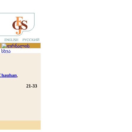
 Chauhan
,
21-33