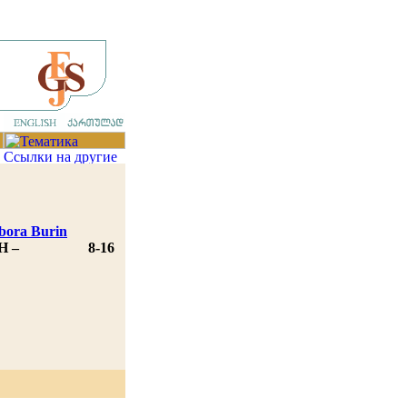
bora Burin
H –
8-16