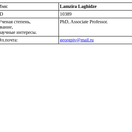
Имя:
Lamzira Laghidze
ID
10389
Ученая степень,
PhD, Associate Professor.
звание,
научные интересы.
Эл.почта:
georgpiv@mail.ru