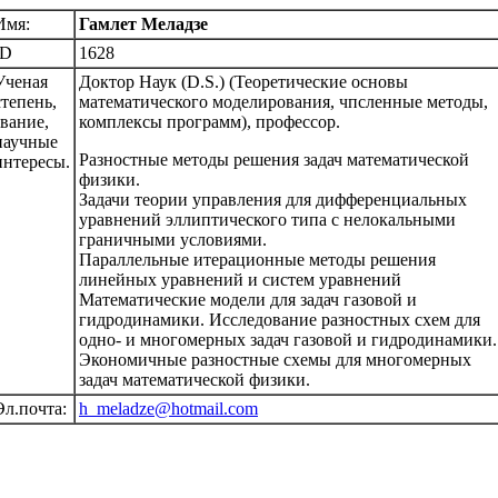
Имя:
Гамлет Меладзе
ID
1628
Ученая
Доктор Наук (D.S.) (Теоретические основы
степень,
математического моделирования, чпсленные методы,
звание,
комплексы программ), профессор.
научные
Разностные методы решения задач математической
интересы.
физики.
Задачи теории управления для дифференциальных
уравнений эллиптического типа с нелокальными
граничными условиями.
Параллельные итерационные методы решения
линейных уравнений и систем уравнений
Математические модели для задач газовой и
гидродинамики. Исследование разностных схем для
одно- и многомерных задач газовой и гидродинамики.
Экономичные разностные схемы для многомерных
задач математической физики.
Эл.почта:
h_meladze@hotmail.com