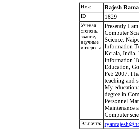
Имя:
Rajesh Rama
ID
1829
Ученая
Presently I am
степень,
Computer Sci
звание,
Science, Naip
научные
Information T
интересы.
Kerala, India.
Information T
Education, Go
Feb 2007. I ha
teaching and 
My educational
degree in Com
Personnel Ma
Maintenance a
Computer scie
Эл.почта:
ryanrajesh@h