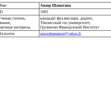
Имя:
Анзор Шапатава
ID
1905
Ученая степень,
кандидат физ.мат.наук, доцент,
звание,
Тбилисский гос.университет,
научные интересы.
Грузинско-Французский Институт
Эл.почта:
anzorshapatava@yahoo.fr