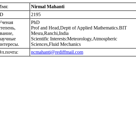
Имя:
Nirmal Mahanti
ID
2195
Ученая
PhD
степень,
Prof and Head,Deptt of Applied Mathematics.BIT
звание,
Mesra,Ranchi,India
научные
Scientific Interests:Meteorology,Atmospheric
интересы.
Sciences,Fluid Mechanics
Эл.почта:
ncmahanti@rediffmail.com