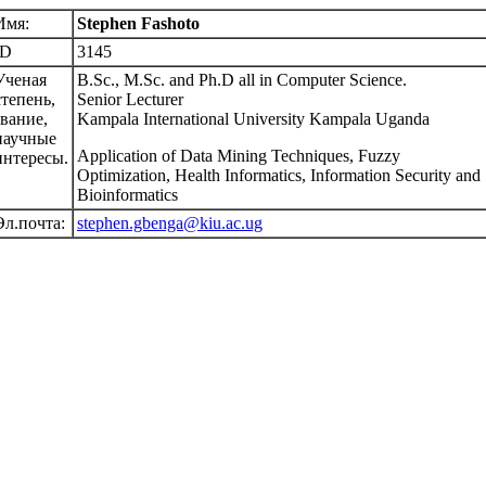
Имя:
Stephen Fashoto
ID
3145
Ученая
B.Sc., M.Sc. and Ph.D all in Computer Science.
степень,
Senior Lecturer
звание,
Kampala International University Kampala Uganda
научные
Application of Data Mining Techniques, Fuzzy
интересы.
Optimization, Health Informatics, Information Security and
Bioinformatics
Эл.почта:
stephen.gbenga@kiu.ac.ug