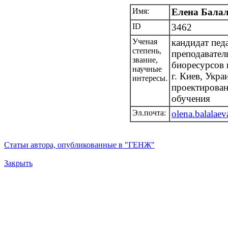
Имя:
Елена Балал
ID
3462
Ученая
кандидат пед
степень,
преподавател
звание,
биоресурсов 
научные
г. Киев, Укра
интересы.
проектирован
обучения
Эл.почта:
olena.balala
Статьи автора, опубликованные в "ГЕНЖ"
Закрыть