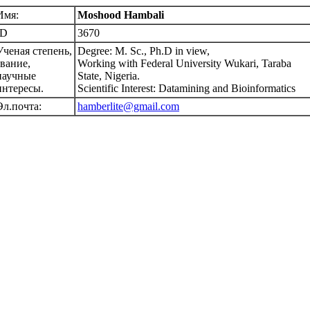
Имя:
Moshood Hambali
ID
3670
Ученая степень,
Degree: M. Sc., Ph.D in view,
звание,
Working with Federal University Wukari, Taraba
научные
State, Nigeria.
интересы.
Scientific Interest: Datamining and Bioinformatics
Эл.почта:
hamberlite@gmail.com