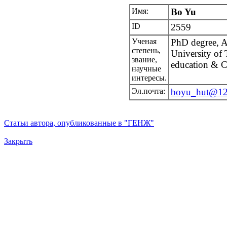
Имя:
Bo Yu
ID
2559
Ученая
PhD degree, A
степень,
University of
звание,
education & C
научные
интересы.
Эл.почта:
boyu_hut@12
Статьи автора, опубликованные в "ГЕНЖ"
Закрыть