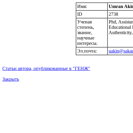
Имя:
Umran Aki
ID
2738
Ученая
Phd, Assistan
степень,
Educational 
звание,
Authenticity,
научные
интересы.
Эл.почта:
uakin@sakar
Статьи автора, опубликованные в "ГЕНЖ"
Закрыть