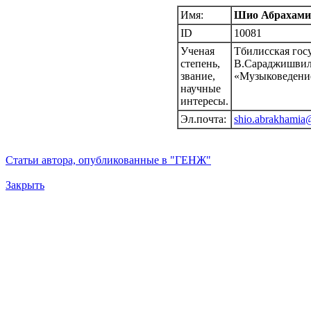
Имя:
Шио Абрахами
ID
10081
Ученая
Тбилисская гос
степень,
В.Сараджишвили
звание,
«Музыковедени
научные
интересы.
Эл.почта:
shio.abrakhamia
Статьи автора, опубликованные в "ГЕНЖ"
Закрыть