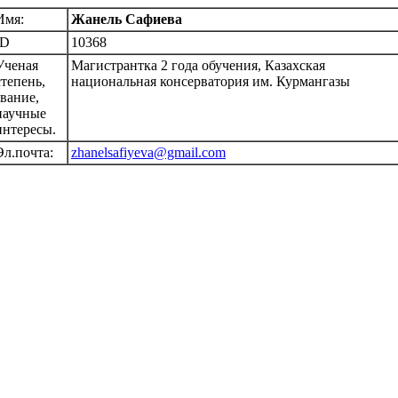
Имя:
Жанель Сафиева
ID
10368
Ученая
Магистрантка 2 года обучения, Казахская
степень,
национальная консерватория им. Курмангазы
звание,
научные
интересы.
Эл.почта:
zhanelsafiyeva@gmail.com