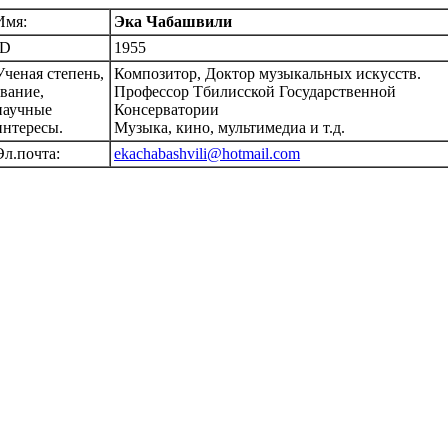
Имя:
Эка Чабашвили
ID
1955
Ученая степень,
Композитор, Доктор музыкальных искусств.
звание,
Профессор Тбилисской Государственной
научные
Консерватории
интересы.
Музыка, кино, мультимедиа и т.д.
Эл.почта:
ekachabashvili@hotmail.com