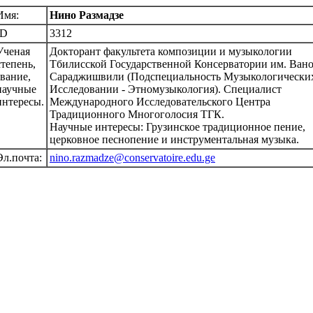
Имя:
Нино Размадзе
ID
3312
Ученая
Докторант факультета композиции и музыкологии
степень,
Тбилисской Государственной Консерватории им. Ван
звание,
Сараджишвили (Подспециальность Музыкологически
научные
Исследовании - Этномузыкология). Специалист
интересы.
Международного Исследовательского Центра
Традиционного Многоголосия ТГК.
Научные интересы: Грузинское традиционное пение,
церковное песнопение и инструментальная музыка.
Эл.почта:
nino.razmadze@conservatoire.edu.ge