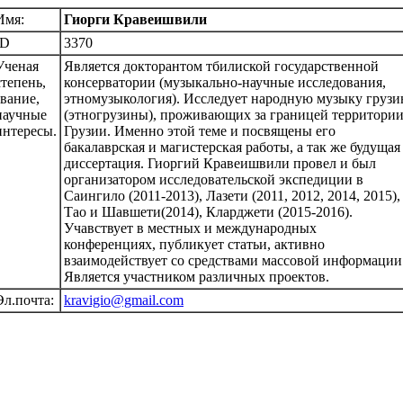
Имя:
Гиорги Кравеишвили
ID
3370
Ученая
Является докторантом тбилиской государственной
степень,
консерватории (музыкально-научные исследования,
звание,
этномузыкология). Исследует народную музыку грузи
научные
(этногрузины), проживающих за границей территори
интересы.
Грузии. Именно этой теме и посвящены его
бакалаврская и магистерская работы, а так же будущая
диссертация. Гиоргий Кравеишвили провел и был
организатором исследовательской экспедиции в
Саингило (2011-2013), Лазети (2011, 2012, 2014, 2015),
Тао и Шавшети(2014), Кларджети (2015-2016).
Учавствует в местных и международных
конференциях, публикует статьи, активно
взаимодействует со средствами массовой информации
Является участником различных проектов.
Эл.почта:
kravigio@gmail.com