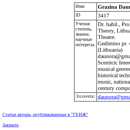
Имя:
Grazina Daun
ID
3417
Ученая
Dr. habil., Pr
степень,
Theory, Lithu
звание,
Theatre.
научные
Gedimino pr. 
интересы.
(Lithuania)
daunora@gma
Scenticic Inte
musical genres
historical tec
music, nationa
century compos
Эл.почта:
daunora@gma
Статьи автора, опубликованные в "ГЕНЖ"
Закрыть