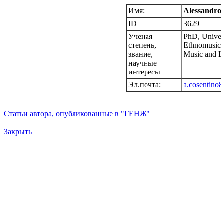
Имя:
Alessandro
ID
3629
Ученая
PhD, Univer
степень,
Ethnomusico
звание,
Music and L
научные
интересы.
Эл.почта:
a.cosentin
Статьи автора, опубликованные в "ГЕНЖ"
Закрыть