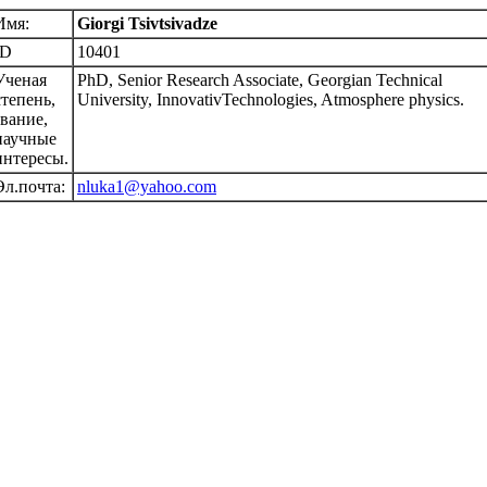
Имя:
Giorgi Tsivtsivadze
ID
10401
Ученая
PhD, Senior Research Associate, Georgian Technical
степень,
University, InnovativTechnologies, Atmosphere physics.
звание,
научные
интересы.
Эл.почта:
nluka1@yahoo.com