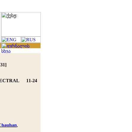
31]
PECTRAL
11-24
 Chauhan
,