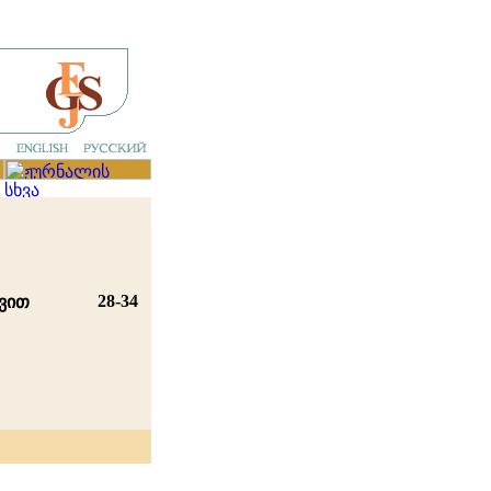
28-34
დვით