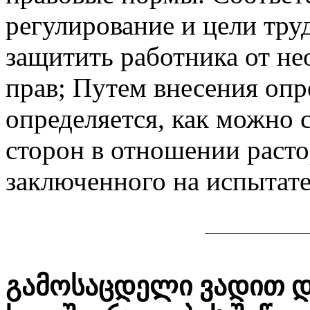
регулирование и цели труд
защитить работника от н
прав; Путем внесения оп
определяется, как можно 
сторон в отношении расто
заключенного на испытат
გამოსაცდელი ვადით 