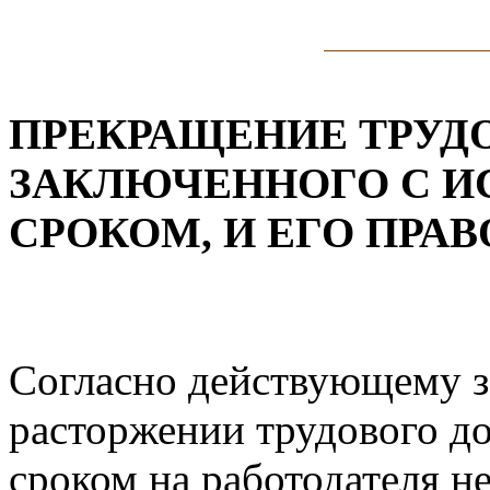
ПРЕКРАЩЕНИЕ ТРУДО
ЗАКЛЮЧЕННОГО С 
СРОКОМ, И ЕГО ПРА
Согласно действующему з
расторжении трудового д
сроком на работодателя н