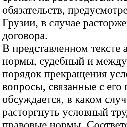
обязательств, предусмот
Грузии, в случае расторж
договора.
В представленном тексте 
нормы, судебный и межд
порядок прекращения усл
вопросы, связанные с его
обсуждается, в каком случ
расторгнуть условный тру
правовые нормы. Соответ