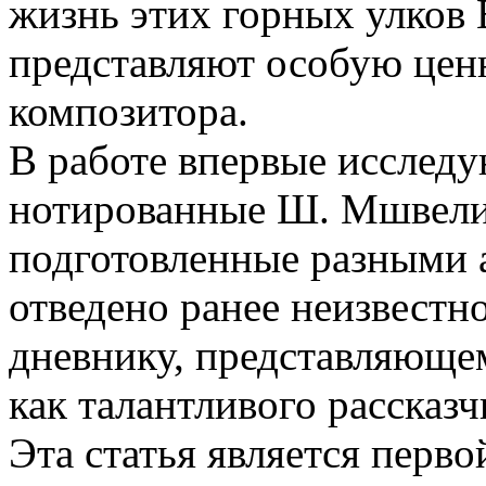
жизнь этих горных улков 
представляют особую цен
композитора.
В работе впервые исследу
нотированные Ш. Мшвелид
подготовленные разными 
отведено ранее неизвест
дневнику, представляющем
как талантливого рассказч
Эта статья является перв