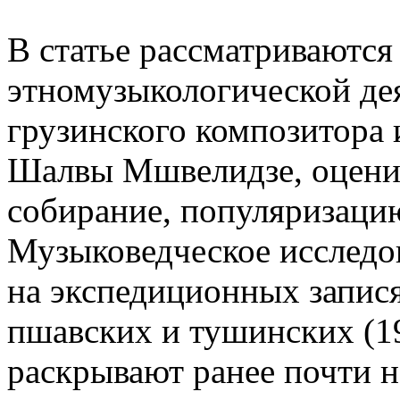
В статье рассматриваются
этномузыкологической де
грузинского композитора 
Шалвы Мшвелидзе, оценива
собирание, популяризаци
Музыковедческое исследо
на экспедиционных запис
пшавских и тушинских (19
раскрывают ранее почти 