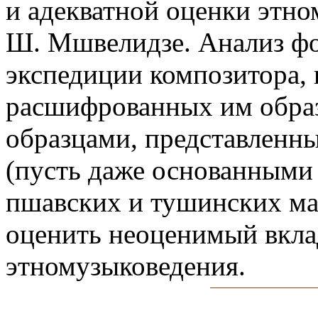
и адекватной оценки этно
Ш. Мшвелидзе. Анализ ф
экспедиции композитора, 
расшифрованных им образ
образцами, представленн
(пусть даже основанными
пшавских и тушинских мат
оценить неоценимый вкла
этномузыковедения.