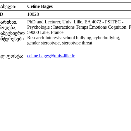
Celine Bages
სახელი:
ID
10028
PhD and Lecturer, Univ. Lille, EA 4072 - PSITEC -
ხარისხი,
Psychologie : Interactions Temps Émotions Cognition, F
წოდება,
59000 Lille, France
სამეცნიერო
Research Interests: school bullying, cyberbullying,
ინტერესები.
gender stereotype, stereotype threat
celine.bages@univ-lille.fr
ელ.ფოსტა: