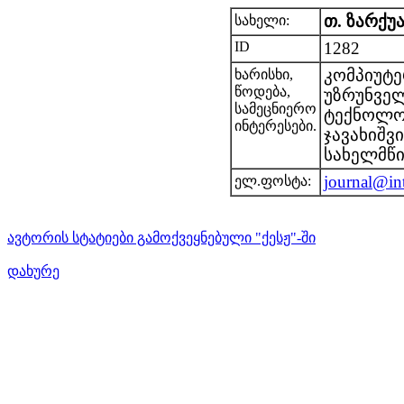
თ. ზარქუ
სახელი:
ID
1282
კომპიუტე
ხარისხი,
წოდება,
უზრუნვე
სამეცნიერო
ტექნოლოგ
ინტერესები.
ჯავახიშვ
სახელმწი
journal@in
ელ.ფოსტა:
ავტორის სტატიები გამოქვეყნებული "ქესჟ"-ში
დახურე