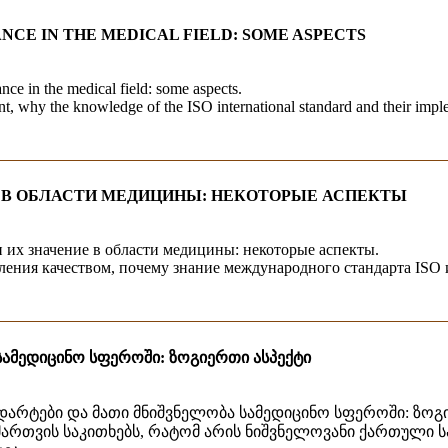
NCE IN THE MEDICAL FIELD: SOME ASPECTS
ance in the medical field: some aspects.
nt, why the knowledge of the ISO international standard and their impl
 В ОБЛАСТИ МЕДИЦИНЫ: НЕКОТОРЫЕ АСПЕКТЫ
 их значение в области медицины: некоторые аспекты.
ления качеством, почему знание международного стандарта ISO
სამედიცინო სფეროში: ზოგიერთი ასპექტი
არტები და მათი მნიშვნელობა სამედიცინო სფეროში: ზოგი
ართვის საკითხებს, რატომ არის ნიშვნელოვანი ქართული სა