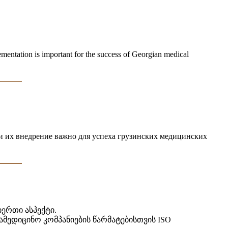
ementation is important for the success of Georgian medical
 и их внедрение важно для успеха грузинских медицинских
ერთი ასპექტი.
მედიცინო კომპანიების წარმატებისთვის ISO