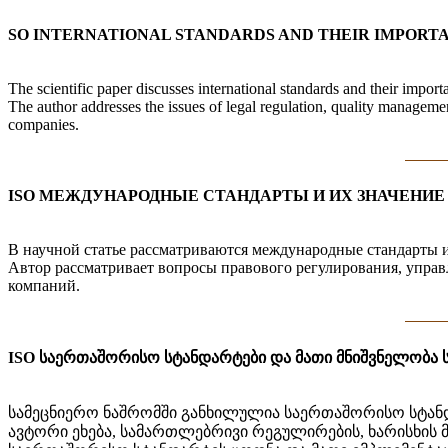
SO INTERNATIONAL STANDARDS AND THEIR IMPORTA
The scientific paper discusses international standards and their import
The author addresses the issues of legal regulation, quality manageme
companies.
ISO МЕЖДУНАРОДНЫЕ СТАНДАРТЫ И ИХ ЗНАЧЕНИЕ
В научной статье рассматриваются международные стандарты и
Автор рассматривает вопросы правового регулирования, управ
компаний.
ISO საერთაშორისო სტანდარტები და მათი მნიშვნელობა 
სამეცნიერო ნაშრომში განხილულია საერთაშორისო სტანდ
ავტორი ეხება, სამართლებრივი რეგულირების, ხარისხის მ