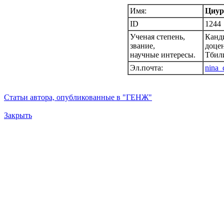
Имя:
Циур
ID
1244
Ученая степень,
Канд
звание,
доце
научные интересы.
Тбили
Эл.почта:
nina
Статьи автора, опубликованные в "ГЕНЖ"
Закрыть