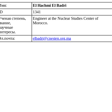
Имя:
El Hachmi El Badri
ID
1341
Ученая степень,
Engineer at the Nuclear Studies Center of
звание,
Morocco.
научные
интересы.
Эл.почта:
elbadri@cnesten.org.ma