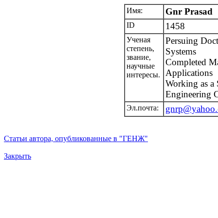
Имя:
Gnr Prasad
ID
1458
Ученая
Persuing Doct
степень,
Systems
звание,
Completed Ma
научные
Applications
интересы.
Working as a S
Engineering 
Эл.почта:
gnrp@yahoo
Статьи автора, опубликованные в "ГЕНЖ"
Закрыть