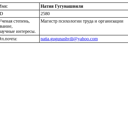
Имя:
Натия Гугунашвили
ID
2580
Ученая степень,
Магистр психологии труда и организации
звание,
научные интересы.
Эл.почта:
natia.gugunashvili@yahoo.com