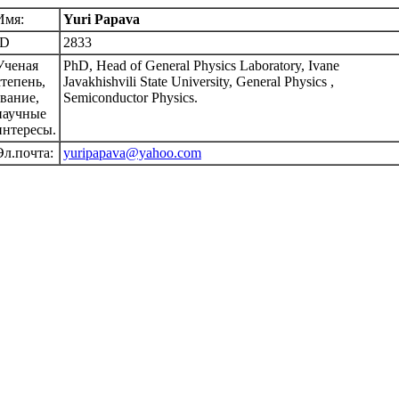
Имя:
Yuri Papava
ID
2833
Ученая
PhD, Head of General Physics Laboratory, Ivane
степень,
Javakhishvili State University, General Physics ,
звание,
Semiconductor Physics.
научные
интересы.
Эл.почта:
yuripapava@yahoo.com