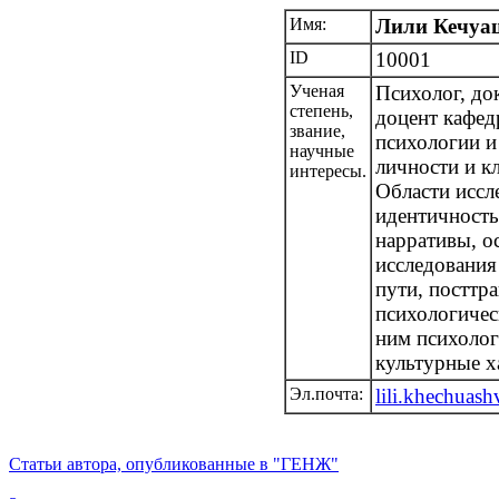
Имя:
Лили Кечуа
ID
10001
Ученая
Психолог, до
степень,
доцент кафед
звание,
психологии и
научные
личности и к
интересы.
Области иссл
идентичность
нарративы, о
исследования
пути, посттр
психологичес
ним психолог
культурные х
Эл.почта:
lili.khechuash
Статьи автора, опубликованные в "ГЕНЖ"