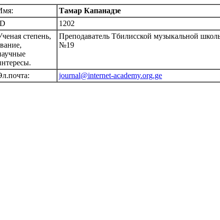
Имя:
Тамар Капанадзе
ID
1202
Ученая степень,
Преподаватель Тбилисской музыкальной школ
звание,
№19
научные
интересы.
Эл.почта:
journal@internet-academy.org.ge