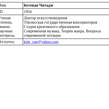
Имя:
Кетеван Читадзе
ID
1954
Ученая
Доктор искусствоведения
степень,
Тбилисская государственная консерватория
звание,
Студия креативного образования
научные
Современная музыка, Теория жанра, Вопросы
интересы.
современной нотации
Эл.почта:
kete_van@yahoo.com