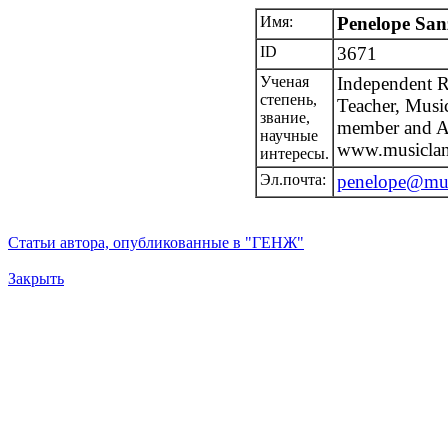
Имя:
Penelope San
ID
3671
Ученая
Independent R
степень,
Teacher, Musi
звание,
member and 
научные
www.musiclan
интересы.
Эл.почта:
penelope@mus
Статьи автора, опубликованные в "ГЕНЖ"
Закрыть