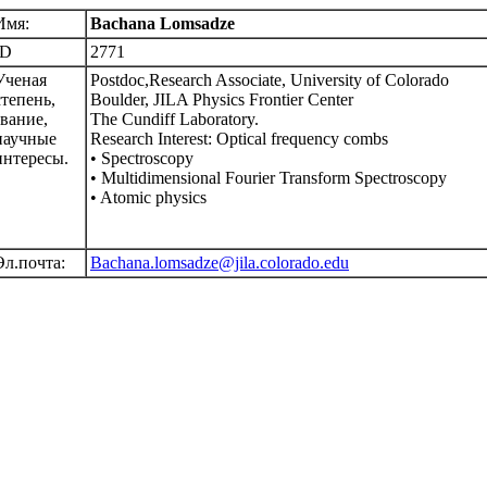
Имя:
Bachana Lomsadze
ID
2771
Ученая
Postdoc,Research Associate, University of Colorado
степень,
Boulder, JILA Physics Frontier Center
звание,
The Cundiff Laboratory.
научные
Research Interest: Optical frequency combs
интересы.
• Spectroscopy
• Multidimensional Fourier Transform Spectroscopy
• Atomic physics
Эл.почта:
Bachana.lomsadze@jila.colorado.edu