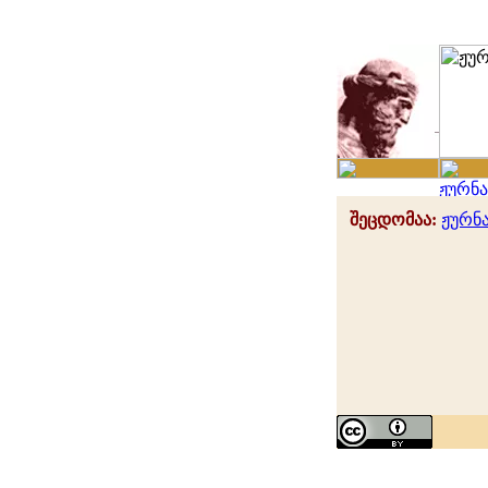
შეცდომაა:
ჟურნ