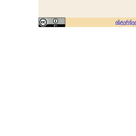
ინტერნე