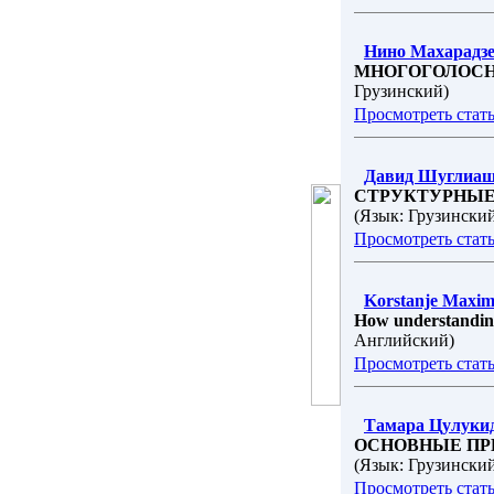
Нино Махарадз
МНОГОГОЛОСН
Грузинский)
Просмотреть стат
Давид Шуглиа
СТРУКТУРНЫЕ
(Язык: Грузински
Просмотреть стат
Korstanje Maxim
How understanding 
Английский)
Просмотреть стат
Тамара Цулуки
ОСНОВНЫЕ ПР
(Язык: Грузински
Просмотреть стат