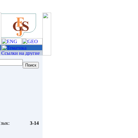
зык:
3-14