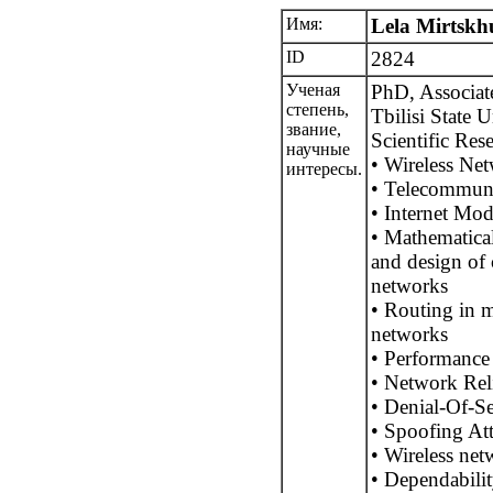
Имя:
Lela Mirtskh
ID
2824
Ученая
PhD, Associate
степень,
Tbilisi State U
звание,
Scientific Rese
научные
• Wireless Ne
интересы.
• Telecommun
• Internet Mod
• Mathematical
and design of
networks
• Routing in m
networks
• Performance 
• Network Reli
• Denial-Of-Se
• Spoofing At
• Wireless net
• Dependabili