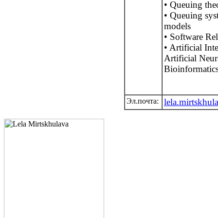
• Queuing theo
• Queuing syst
models
• Software Rel
• Artificial Int
Artificial Ne
Bioinformatic
Эл.почта:
lela.mirtskhu