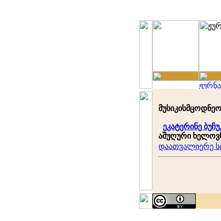
მუსიკისმცოდნეობ
ეკატერინე ბუჩ
აშუღური ხელოვნ
დაათვალიერე სტ