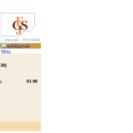
30]
93-98
ა: