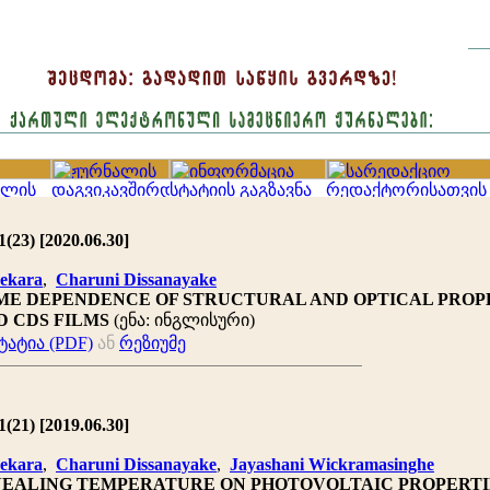
(23) [2020.06.30]
ekara
,
Charuni Dissanayake
ME DEPENDENCE OF STRUCTURAL AND OPTICAL PROP
D CDS FILMS
(ენა: ინგლისური)
ატია (PDF)
ან
რეზიუმე
(21) [2019.06.30]
ekara
,
Charuni Dissanayake
,
Jayashani Wickramasinghe
NEALING TEMPERATURE ON PHOTOVOLTAIC PROPERTI