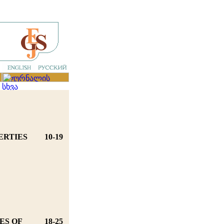
ERTIES
10-19
ES OF
18-25