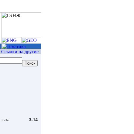
зык:
3-14