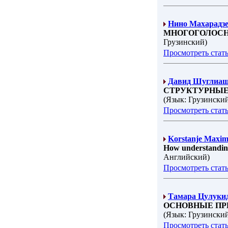
Нино Махарадз
МНОГОГОЛОСН
Грузинский)
Просмотреть стат
Давид Шуглиа
СТРУКТУРНЫЕ
(Язык: Грузински
Просмотреть стат
Korstanje Maxim
How understanding 
Английский)
Просмотреть стат
Тамара Цулуки
ОСНОВНЫЕ ПР
(Язык: Грузински
Просмотреть стат