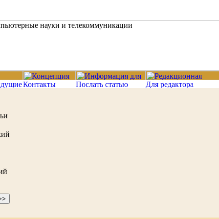
тьи
кий
ий