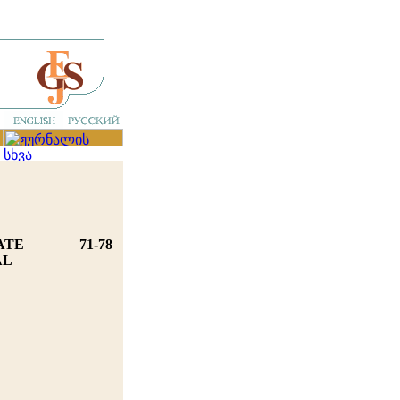
ATE
71-78
AL
,