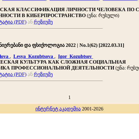
СКАЯ КЛАССИФИКАЦИЯ ЛИЧНОСТИ ЧЕЛОВЕКА ПО 
ННОСТИ В КИБЕРПРОСТРАНСТВО
(ენა: რუსული)
ატია (PDF)
ან
რეზიუმე
იერებანი და ფსიქოლოგია 2022 | No.1(62) [2022.03.31]
lova
,
Lesya Kozubtsova
,
Igor Kozubtsov
ЕСКАЯ КУЛЬТУРА КАК СЛОЖНАЯ СОЦИАЛЬНАЯ
ИКА ПРОФЕССИОНАЛЬНОЙ ДЕЯТЕЛЬНОСТИ
(ენა: რუს
ატია (PDF)
ან
რეზიუმე
1
ინტერნეტ აკადემია
2001-2026