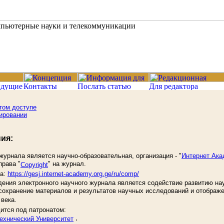
том доступе
ировании
ия:
урнала является научно-образовательная, организация - "
Интернет Ака
права "
" на журнал.
Copyright
ла:
https://gesj.internet-academy.org.ge/ru/comp/
ения электронного научного журнала является содействие развитию нау
 сохранение материалов и результатов научных исследований и отображ
века.
ится под патронатом:
,
Технический Университет