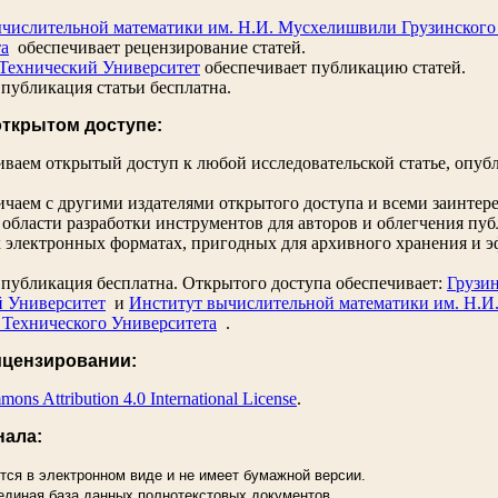
числительной математики им. Н.И. Мусхелишвили Грузинского
та
обеспечивает рецензирование статей.
Технический Университет
обеспечивает публикацию статей.
 публикация статьи бесплатна.
открытом доступе:
ваем открытый доступ к любой исследовательской статье, опуб
чаем с другими издателями открытого доступа и всеми заинте
 области разработки инструментов для авторов и облегчения пуб
 электронных форматах, пригодных для архивного хранения и 
 публикация бесплатна. Открытого доступа обеспечивает:
Грузи
й Университет
и
Институт вычислительной математики им. Н.
 Технического Университета
.
ицензировании:
ons Attribution 4.0 International License
.
нала:
тся в электронном виде и не имеет бумажной версии.
единая база данных полнотекстовых документов.