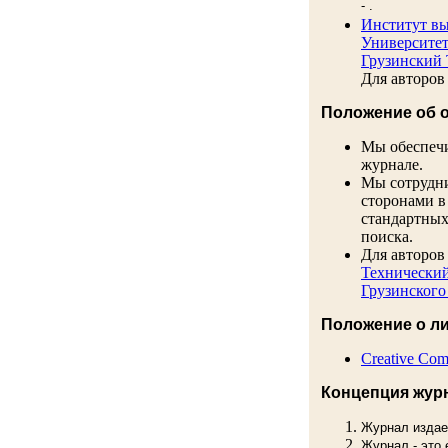
- .
Институт вы
Университе
Грузинский 
Для авторов
Положение об 
Мы обеспечи
журнале.
Мы сотрудни
сторонами в
стандартных
поиска.
Для авторов
Технически
Грузинского
Положение о л
Creative Comm
Концепция жур
Журнал издае
Журнал - это 