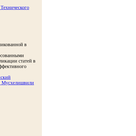
 Технического
ликованной в
ресованными
ликации статей в
эффективного
нский
И. Мусхелишвили