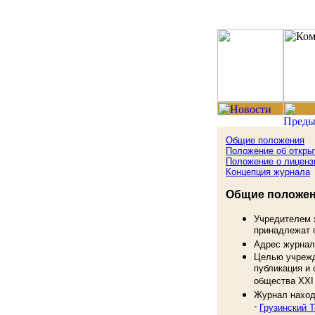
Общие положения
Положение об откры
Положение о лиценз
Концепция журнала
Общие положен
Учредителем ж
принадлежат 
Адрес журна
Целью учрежд
публикация и
общества XXI 
Журнал наход
-
Грузинский 