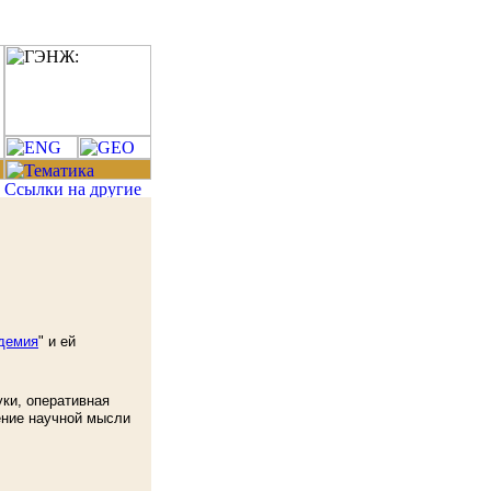
демия
" и ей
ки, оперативная
ение научной мысли